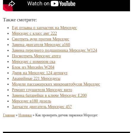
Также смотрите:
Egt отзывы о запчастях на Мерседес
Мерседес с класс амг 222
Смотреть ауди против Мерседес
Замена двигателя Мерседес а160
Замена переднего подшипника Мерседес W124
Посмотреть Мерседес атего
Мерседес с номером ска
Блок srs Mercedes W204
Дмрв на Мерседес 124 артикул
Аварийные 221 Мерседесы
Модели пассажирских микроавтобусов Мерседес
Ремонт глушителя Мерседес вито
Замена батарейки в ключе Мерседес Е200
Мерседес в180 дизель
Запчасти двигатель Мерседес 457
Главная
»
Новинки
»
Как проверить датчик парковки Мерседес