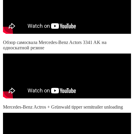
Обзор самосвала Mercedes-Benz Actors 3341 AK на
односкатной резине
Mercedes-Benz Actros + Grünwald tipper semitrailer unloading