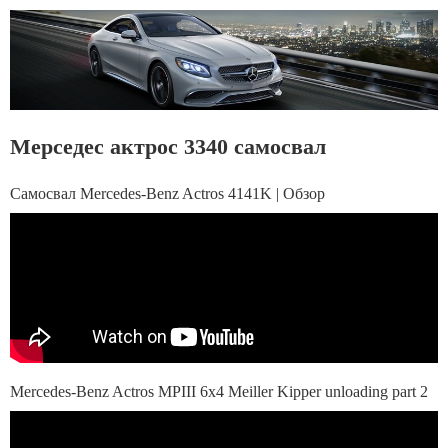
Мерседес актрос 3340 самосвал
Самосвал Mercedes-Benz Actros 4141K | Обзор
Mercedes-Benz Actros MPIII 6x4 Meiller Kipper unloading part 2