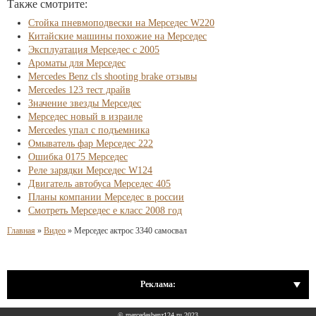
Также смотрите:
Стойка пневмоподвески на Мерседес W220
Китайские машины похожие на Мерседес
Эксплуатация Мерседес с 2005
Ароматы для Мерседес
Mercedes Benz cls shooting brake отзывы
Mercedes 123 тест драйв
Значение звезды Мерседес
Мерседес новый в израиле
Mercedes упал с подъемника
Омыватель фар Мерседес 222
Ошибка 0175 Мерседес
Реле зарядки Мерседес W124
Двигатель автобуса Мерседес 405
Планы компании Мерседес в россии
Смотреть Мерседес е класс 2008 год
Главная
»
Видео
»
Мерседес актрос 3340 самосвал
Реклама:
© mercedesbenz124.ru 2023