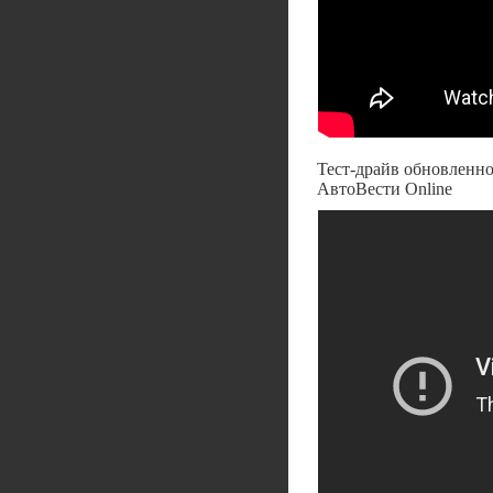
Тест-драйв обновленног
АвтоВести Online