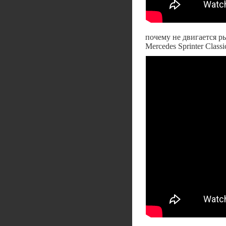
почему не двигается р
Mercedes Sprinter Classi