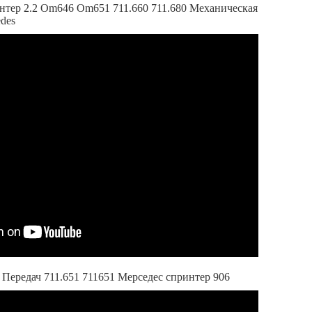
ер 2.2 Om646 Om651 711.660 711.680 Механическая
des
Передач 711.651 711651 Мерседес спринтер 906