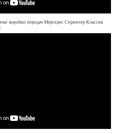
ычаг коробки передач Мерседес Спринтер Классик
c