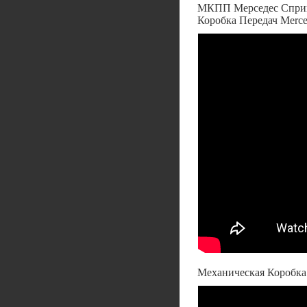
МКПП Мерседес Спринт
Коробка Передач Merce
Механическая Коробка 