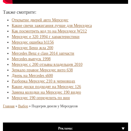
Также смотрите:
Открытие дверей авто Мерседес
Какие свечи зажигания лучше для Мерседеса
Как посмотреть код то на Мерседесе W212
Мерседес е 320 1994 г характеристики
Мерседес ошибка b1156
Мерседес Бенц жла 200
Mercedes Benz e class 2014 запчасти
Mercedes выпуск 1998
Мерседес с 200 отзывы владельцев 2010
Зеркало правое Мерседес вито 638
Дверь на Mercedes s600
Разборка Мерседес 210 в черновцах
Какие диски подходят на Мерседес 126
Замена колодки на Мерседес 190 видео
Мерседес 190 определить по вин
Главная
»
Выбор
»
Подогрев дизеля у Мерседесов
Реклама: