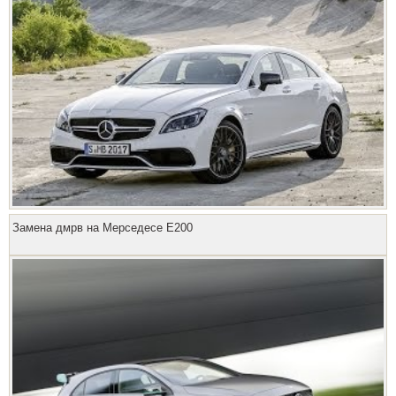
Замена дмрв на Мерседесе Е200