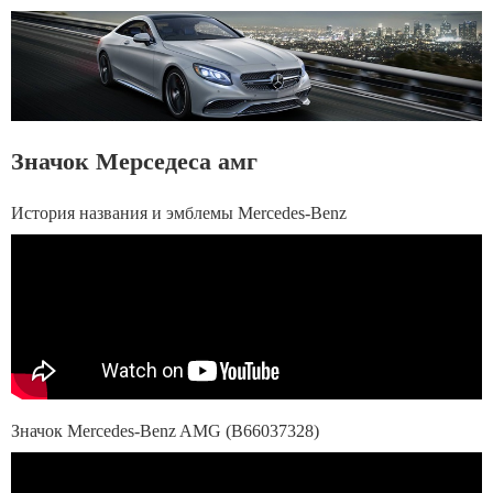
Значок Мерседеса амг
История названия и эмблемы Mercedes-Benz
Значок Mercedes-Benz AMG (B66037328)